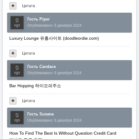
Цитата
Гость Piper
Опубликовано:
6 декабря 2024
Luxury Lounge 유흥사이트 (doodleordie.com)
Цитата
Гость Candace
Опубликовано:
6 декабря 2024
Bar Hopping 하이오피주소
Цитата
Гость Susana
Опубликовано:
6 декабря 2024
How To Find The Best Is Without Question Credit Card