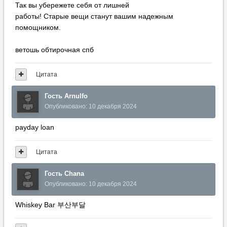
Так вы убережете себя от лишней
работы! Старые вещи станут вашим надежным
помощником.
ветошь обтирочная спб
Цитата
Гость Arnulfo
Опубликовано:
10 декабря 2024
payday loan
Цитата
Гость Chana
Опубликовано:
10 декабря 2024
Whiskey Bar 부산부달