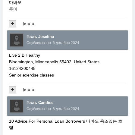
다바오
투어
Цитата
Гость Josefina
Опубликовано:
6 декабря 2024
Live 2 B Healthy
Bloomington, Minneapolis 55402, United Ѕtates
16124200445
Senior exercise classes
Цитата
Гость Candice
Опубликовано:
8 декабря 2024
10 Advice For Personal Loan Borrowers 다바오 욕조있는 호
텔