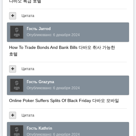
다바오 특급 호텔
Цитата
Гость Jarrod
Опубликовано:
6 декабря 2024
How To Trade Bonds And Bank Bills 다바오 취사 가능한
호텔
Цитата
Гость Grazyna
Опубликовано:
6 декабря 2024
Online Poker Suffers Splits Of Black Friday 다바오 모바일
Цитата
Гость Kathrin
Опубликовано:
6 декабря 2024