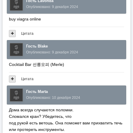
Гость Lavonda
Опубликовано:
9 декабря 2024
buy viagra online
Цитата
Гость Blake
Опубликовано:
9 декабря 2024
Cocktail Bar 선릉오피 (Merle)
Цитата
Гость Marta
Опубликовано:
10 декабря 2024
Дома всегда случаются поломки.
Сломался кран? Убедитесь, что
под рукой есть ветошь. Она поможет вам прихватить течь
или протереть инструменты.