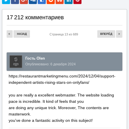
17 212 комментариев
НАЗАД
ВПЕРЁД
Страница 13 из 689
Гость Olen
Опубликовано:
6 декабря 2024
https://restaurantmarketingmenu.com/2024/12/04/support-
independent-artists-rising-stars-on-onlyfans/
you are really a excellent webmaster. The website loading
pace is incredible. It kind of feels that you
are doing any unique trick. Moreover, The contents are
masterwork.
you've done a fantastic activity on this subject!