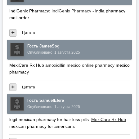
IndiGenix Pharmacy:
IndiGenix Pharmacy
- india pharmacy
mail order
Цитата
Гость JamesSog
Опубликовано:
1 августа 2025
MexiCare Rx Hub
amoxicillin mexico online pharmacy
mexico
pharmacy
Цитата
Гость SamuelElere
Опубликовано:
1 августа 2025
legit mexican pharmacy for hair loss pills:
MexiCare Rx Hub
-
mexican pharmacy for americans