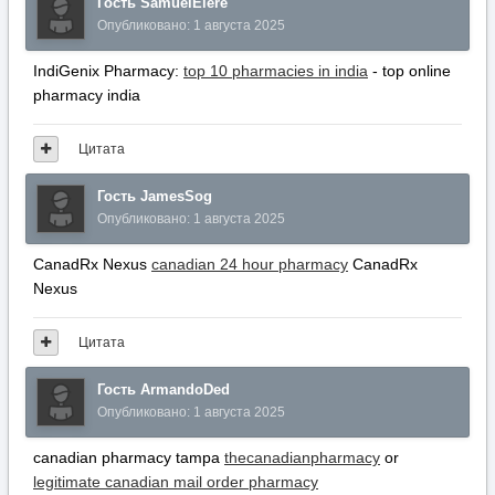
Гость SamuelElere
Опубликовано:
1 августа 2025
IndiGenix Pharmacy:
top 10 pharmacies in india
- top online
pharmacy india
Цитата
Гость JamesSog
Опубликовано:
1 августа 2025
CanadRx Nexus
canadian 24 hour pharmacy
CanadRx
Nexus
Цитата
Гость ArmandoDed
Опубликовано:
1 августа 2025
canadian pharmacy tampa
thecanadianpharmacy
or
legitimate canadian mail order pharmacy