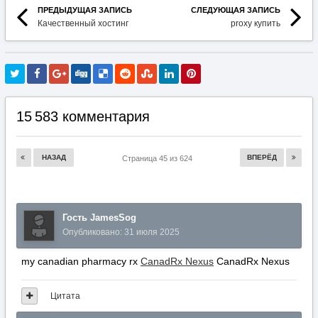
ПРЕДЫДУЩАЯ ЗАПИСЬ
СЛЕДУЮЩАЯ ЗАПИСЬ
Качественный хостинг
proxy купить
15 583 комментария
НАЗАД
ВПЕРЁД
Страница 45 из 624
Гость JamesSog
Опубликовано:
31 июля 2025
my canadian pharmacy rx
CanadRx Nexus
CanadRx Nexus
Цитата