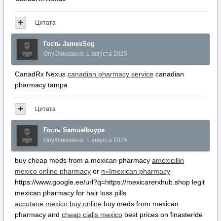
Цитата
Гость JamesSog
Опубликовано:
1 августа 2025
CanadRx Nexus
canadian pharmacy service
canadian
pharmacy tampa
Цитата
Гость Samuelboype
Опубликовано:
1 августа 2025
buy cheap meds from a mexican pharmacy
amoxicillin
mexico online pharmacy
or
п»їmexican pharmacy
https://www.google.ee/url?q=https://mexicarerxhub.shop legit
mexican pharmacy for hair loss pills
accutane mexico buy online
buy meds from mexican
pharmacy and
cheap cialis mexico
best prices on finasteride