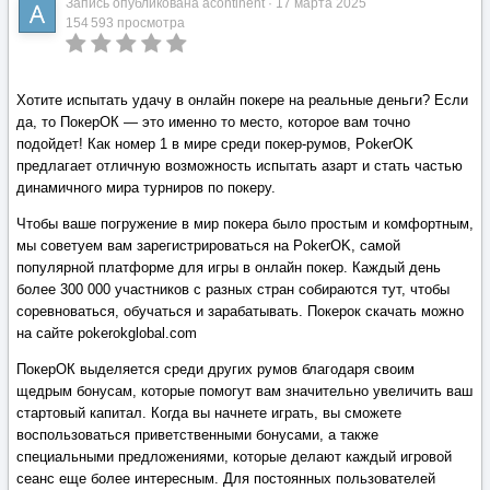
Запись опубликована
acontinent
·
17 марта 2025
154 593 просмотра
Хотите испытать удачу в онлайн покере на реальные деньги? Если
да, то ПокерОК — это именно то место, которое вам точно
подойдет! Как номер 1 в мире среди покер-румов, PokerOK
предлагает отличную возможность испытать азарт и стать частью
динамичного мира турниров по покеру.
Чтобы ваше погружение в мир покера было простым и комфортным,
мы советуем вам зарегистрироваться на PokerOK, самой
популярной платформе для игры в онлайн покер. Каждый день
более 300 000 участников с разных стран собираются тут, чтобы
соревноваться, обучаться и зарабатывать. Покерок скачать можно
на сайте pokerokglobal.com
ПокерОК выделяется среди других румов благодаря своим
щедрым бонусам, которые помогут вам значительно увеличить ваш
стартовый капитал. Когда вы начнете играть, вы сможете
воспользоваться приветственными бонусами, а также
специальными предложениями, которые делают каждый игровой
сеанс еще более интересным. Для постоянных пользователей