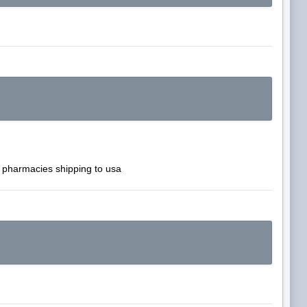
pharmacies shipping to usa