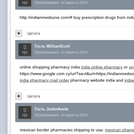
Опубликовано:
14 августа 2025
http://indianmedsone.com/# buy prescription drugs from indi
Цитата
Гость WilliamEcoli
Опубликовано:
14 августа 2025
online shopping pharmacy india
india online pharmacy
or
on
https://www.google.com.cy/url?sa=t&url=https://indianmeds
india pharmacy mail order
pharmacy website india and
indi
Цитата
Гость JustinAxola
Опубликовано:
14 августа 2025
mexican border pharmacies shipping to usa:
mexican pharma