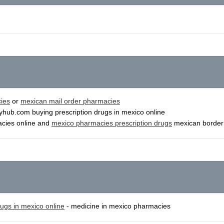
ies
or
mexican mail order pharmacies
cyhub.com buying prescription drugs in mexico online
cies online and
mexico pharmacies prescription drugs
mexican border 
rugs in mexico online
- medicine in mexico pharmacies