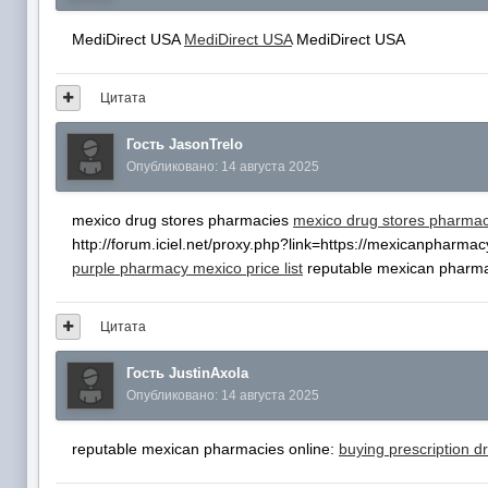
MediDirect USA
MediDirect USA
MediDirect USA
Цитата
Гость JasonTrelo
Опубликовано:
14 августа 2025
mexico drug stores pharmacies
mexico drug stores pharmac
http://forum.iciel.net/proxy.php?link=https://mexicanpharma
purple pharmacy mexico price list
reputable mexican pharma
Цитата
Гость JustinAxola
Опубликовано:
14 августа 2025
reputable mexican pharmacies online:
buying prescription d