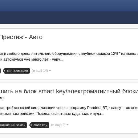
Престиж - Авто
ов и любого дополнительного оборудования с клубной скидкой 12%* на выпо
автоклубов уже много лет · Репу...
(и ещё 14)
сигнализация
шить на блок smart key/электромагнитный блок
ие
астройках своей сигнализации через программу Pandora BT, к слову - такая ж
ными настройками. Покопался/потыкал куда надо и куда...
(и ещё 2)
магнитный замок
smart key