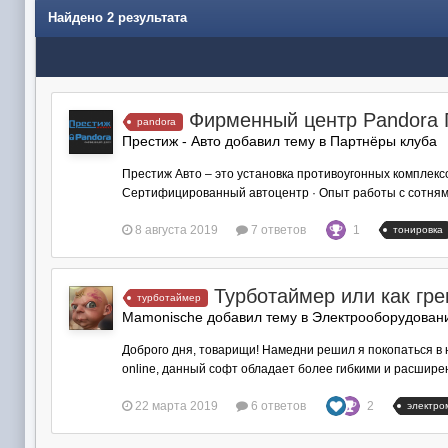
Найдено 2 результата
Фирменный центр Pandora 
pandora
Престиж - Авто добавил тему в
Партнёры клуба
Престиж Авто – это установка противоугонных комплекс
Сертифицированный автоцентр · Опыт работы с сотнями 
8 августа 2019
7 ответов
1
тонировка
Турботаймер или как гре
турботаймер
Mamonische добавил тему в
Электрооборудован
Доброго дня, товарищи! Намедни решил я покопаться в н
online, данный софт обладает более гибкими и расширен
22 марта 2019
6 ответов
2
электро