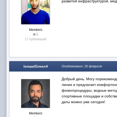
развитой инфраструктурой, мед
Members
0
17 публикаций
IsmaelGreen4
Опубликовано:
26 февраля
Добрый день. Могу порекомен
линии и предлагает комфортно
физиопроцедуры, водные метод
спортивные площадки и собств
даты можно уже сегодня!
Members