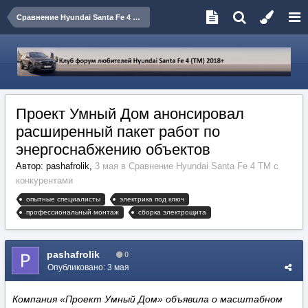
Сравнение Hyundai Santa Fe 4 TM с конкурентами
Проект Умный Дом анонсировал
расширенный пакет работ по
энергоснабжению объектов
Автор:
pashafrolik
,
3 мая
в
Сравнение Hyundai Santa Fe 4 TM с
конкурентами
опытные специалисты
электрика под ключ
профессиональный монтаж
сборка электрощита
pashafrolik
0
Опубликовано:
3 мая
Компания «Проект Умный Дом» объявила о масштабном