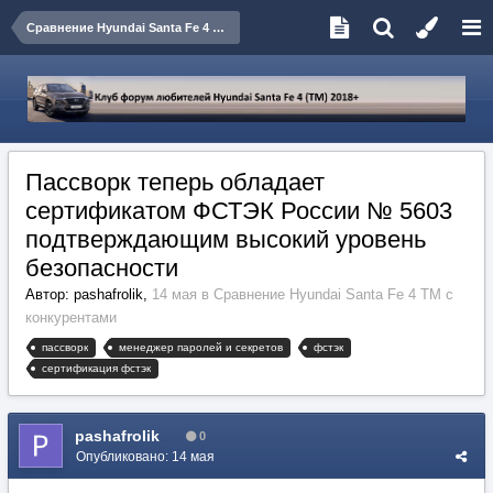
Сравнение Hyundai Santa Fe 4 TM с конкурентами
Пассворк теперь обладает
сертификатом ФСТЭК России № 5603
подтверждающим высокий уровень
безопасности
Автор:
pashafrolik
,
14 мая
в
Сравнение Hyundai Santa Fe 4 TM с
конкурентами
пассворк
менеджер паролей и секретов
фстэк
сертификация фстэк
pashafrolik
0
Опубликовано:
14 мая