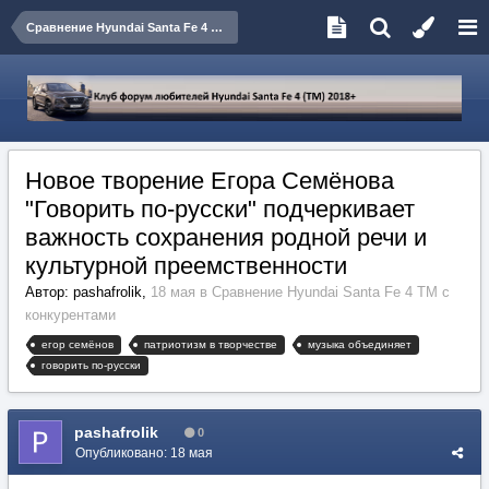
Сравнение Hyundai Santa Fe 4 TM с конкурентами
Новое творение Егора Семёнова
"Говорить по-русски" подчеркивает
важность сохранения родной речи и
культурной преемственности
Автор:
pashafrolik
,
18 мая
в
Сравнение Hyundai Santa Fe 4 TM с
конкурентами
егор семёнов
патриотизм в творчестве
музыка объединяет
говорить по-русски
pashafrolik
0
Опубликовано:
18 мая