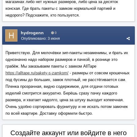
магазинах либо нет нужных размеров, либо цена за десяток
конская. Где брать пакеты с замком нормальной партией и
недорого? Подскажите, кто пользуется.
hydrogenn
0
Опубликовано:
3 июня
Приветствую. Для мелочёвки зип-пакеты незаменимы, и брать их
однозначно надо набором размеров и пачкой, в рознице это
грабёж. Мы заказываем пакеты с замком AllTape
https://alltape.ru/pakety-s-zamkom/
- размеры от совсем крошечных
под бусины до больших, замок плотный, не расстёгивается сам.
Пленка прозрачная, видно содержимое, для отдачи готовых
изделий смотрится аккуратно. Берёшь сразу пачку каждого
размера, и хватает надолго, цена за штуку выходит копеечная.
Очень удобно сортировать фурнитуру и не искать потом замочек
по всей квартире. Доставку оформили быстро.
Создайте аккаунт или войдите в него