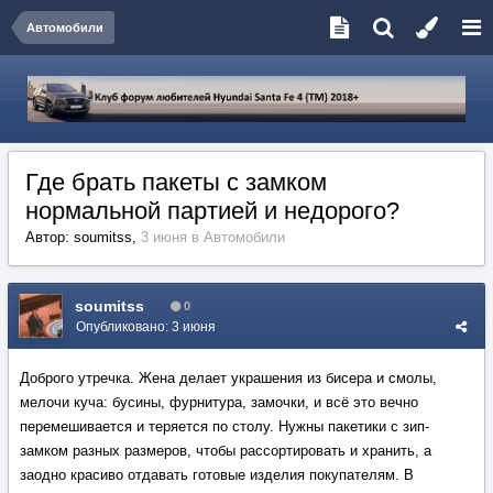
Автомобили
Где брать пакеты с замком
нормальной партией и недорого?
Автор:
soumitss
,
3 июня
в
Автомобили
soumitss
0
Опубликовано:
3 июня
Доброго утречка. Жена делает украшения из бисера и смолы,
мелочи куча: бусины, фурнитура, замочки, и всё это вечно
перемешивается и теряется по столу. Нужны пакетики с зип-
замком разных размеров, чтобы рассортировать и хранить, а
заодно красиво отдавать готовые изделия покупателям. В