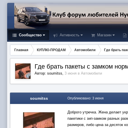
Сообщество
Активность
Магазин
Главная
КУПЛЮ-ПРОДАМ
Автомобили
Где брать па
Где брать пакеты с замком нор
Автор:
soumitss
,
3 июня
в
Автомобили
soumitss
Опубликовано:
3 июня
Доброго утречка. Жена делает укр
пакетики с зип-замком разных раз
размеров, либо цена за десяток к