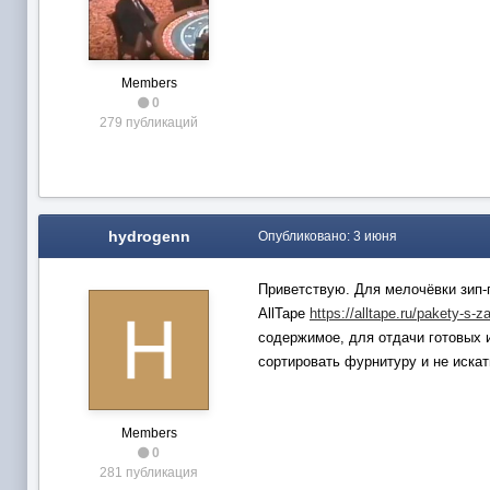
Members
0
279 публикаций
hydrogenn
Опубликовано:
3 июня
Приветствую. Для мелочёвки зип-п
AllTape
https://alltape.ru/pakety-s-
содержимое, для отдачи готовых и
сортировать фурнитуру и не искат
Members
0
281 публикация