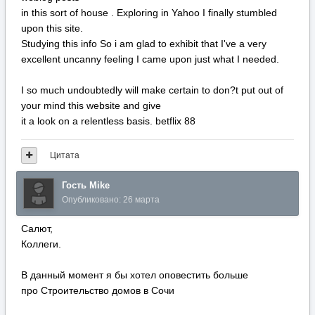
in this sort of house . Exploring in Yahoo I finally stumbled
upon this site.
Studying this info So i am glad to exhibit that I've a very
excellent uncanny feeling I came upon just what I needed.
I so much undoubtedly will make certain to don?t put out of
your mind this website and give
it a look on a relentless basis. betflix 88
Цитата
Гость Mike
Опубликовано:
26 марта
Салют,
Коллеги.
В данный момент я бы хотел оповестить больше
про Строительство домов в Сочи