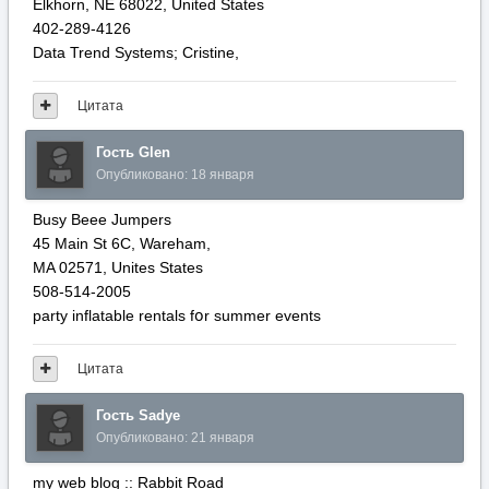
Elkhorn, ΝE 68022, United Ѕtates
402-289-4126
Data Trend Systems; Cristine,
Цитата
Гость Glen
Опубликовано:
18 января
Busy Beee Jumpers
45 Main St 6C, Wareham,
MA 02571, Unites Ѕtates
508-514-2005
party inflatable rentals fօr summer events
Цитата
Гость Sadye
Опубликовано:
21 января
my web blog :: Rabbit Road