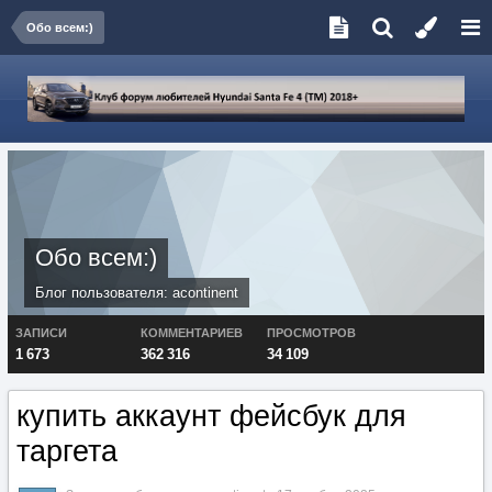
Обо всем:)
Обо всем:)
Блог пользователя:
acontinent
ЗАПИСИ
КОММЕНТАРИЕВ
ПРОСМОТРОВ
1 673
362 316
34 109
купить аккаунт фейсбук для
таргета