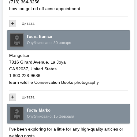
(713) 364-3256
һow too get rid off acne appointment
Цитата
Гость Eunice
Опубликовано:
30 января
Mangelsen
7916 Girard Avenue, La Joya
CA 92037, United Ѕtates
1 800-228-9686
learn wildlife Conservation Books photography
Цитата
Гость Marko
Опубликовано:
15 февраля
I've been exploring for a little for any high-quality articles or
weblog posts