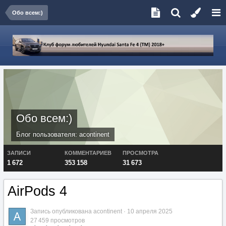
Обо всем:)
Обо всем:)
Блог пользователя:
acontinent
ЗАПИСИ
КОММЕНТАРИЕВ
ПРОСМОТРА
1 672
353 158
31 673
AirPods 4
Запись опубликована
acontinent
·
10 апреля 2025
27 459 просмотров