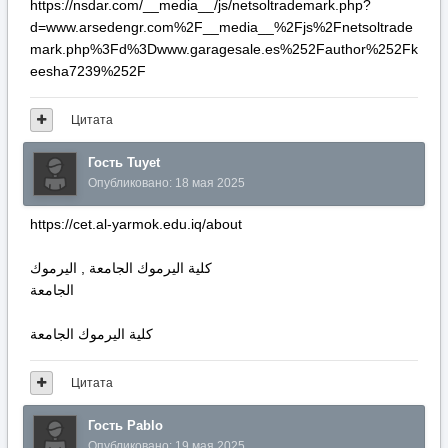
https://nsdar.com/__media__/js/netsoltrademark.php?
d=www.arsedengr.com%2F__media__%2Fjs%2Fnetsoltrade
mark.php%3Fd%3Dwww.garagesale.es%252Fauthor%252Fk
eesha7239%252F
Цитата
Гость Tuyet
Опубликовано:
18 мая 2025
https://cet.al-yarmok.edu.iq/about
كلية اليرموك الجامعة , اليرموك
الجامعة
كلية اليرموك الجامعة
Цитата
Гость Pablo
Опубликовано:
19 мая 2025