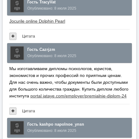
Гость TracyVat
Опубликовано:
8 июля 2025
Jocurile online Dolphin Pearl
Цитата
Гость Cazrjzm
Опубликовано:
8 июля 2025
Мы изготавливаем дипломы психологов, юристов,
экономистов и прочих профессий по приятным ценам.
Для нас очень важно, чтобы документы были доступными
для большого количества граждан. Купить диплом любого
института
portal.jataye.com/employer/premialnie-diplom-24
Цитата
Гость kashpo napolnoe_ynsn
Опубликовано:
8 июля 2025