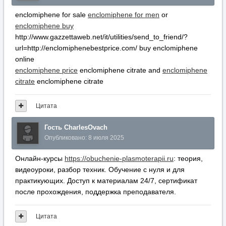
enclomiphene for sale
enclomiphene for men
or
enclomiphene buy
http://www.gazzettaweb.net/it/utilities/send_to_friend/?
url=http://enclomiphenebestprice.com/ buy enclomiphene
online
enclomiphene price
enclomiphene citrate and
enclomiphene
citrate
enclomiphene citrate
Цитата
Гость CharlesOvach
Опубликовано:
8 июля 2025
Онлайн-курсы
https://obuchenie-plasmoterapii.ru
: теория,
видеоуроки, разбор техник. Обучение с нуля и для
практикующих. Доступ к материалам 24/7, сертификат
после прохождения, поддержка преподавателя.
Цитата