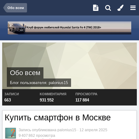
Обо всем
Обо всем
Блог пользователя:
palonius15
ЗАПИСИ
КОММЕНТАРИЯ
ПРОСМОТРА
663
931 552
117 884
Купить смартфон в Москве
Запись опубликована
palonius15
·
12 апреля 2025
9 407 862 просмотра