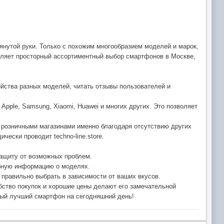
янутой руки. Только с похожим многообразием моделей и марок,
авляет просторный ассортиментный выбор смартфонов в Москве,
ойства разных моделей, читать отзывы пользователей и
pple, Samsung, Xiaomi, Huawei и многих других. Это позволяет
и розничными магазинами именно благодаря отсутствию других
ески проводит techno-line.store.
защиту от возможных проблем.
ребную информацию о моделях.
правильно выбрать в зависимости от ваших вкусов.
обство покупок и хорошие цены делают его замечательной
амый лучший смартфон на сегодняшний день!