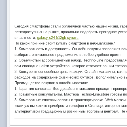
Сегодня смартфоны стали органичной частью нашей жизни, гара
легкодоступных на рынке, правильно подобрать пригодное устр
в частности,
galaxy s24 512gb купить
.
По какой причине стоит купить смартфон в веб-магазине?
1. Комфортность и доступность. Он-лайн покупки позволяют ва
выбирать оптимальное предложение в любое удобное время.
2. Объемистый ассортиментный набор. Techno-Line предоставля
вам свободно найти устройство, которое отвечает вашим требо
3. Конкурентноспособные цены и акции. Онлайн-магазины, как 
расходов на содержание физических бутиков. Дополнительно вы
Преимущества покупок в онлайн-магазине
1. Гарантия качества. Все девайсы в магазине проходят провер
2. Грамотные консультанты. Мастера Techno-Line.store готовы 
3. Комфортные способы оплаты и транспортировки. Web-магазин
Если уж вы хотите приобрести телефон в Столице, интернет-маг
альтернативой традиционным розничным торговым центрам. Не от