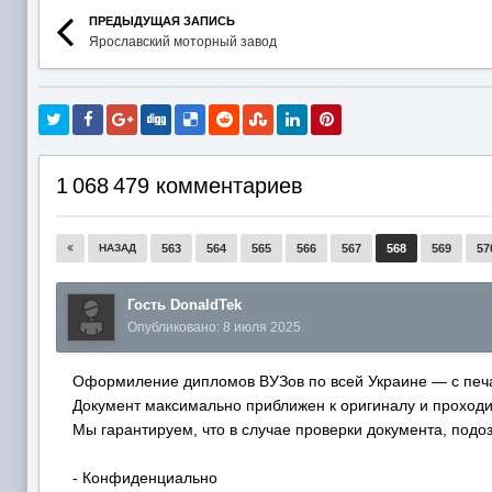
ПРЕДЫДУЩАЯ ЗАПИСЬ
Ярославский моторный завод
1 068 479 комментариев
НАЗАД
563
564
565
566
567
568
569
57
Гость DonaldTek
Опубликовано:
8 июля 2025
Оформиление дипломов ВУЗов по всей Украине — с печа
Документ максимально приближен к оригиналу и проходи
Мы гарантируем, что в случае проверки документа, подоз
- Конфиденциально