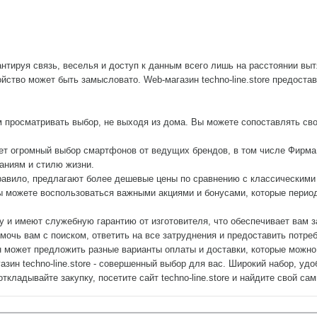
нтируя связь, веселья и доступ к данным всего лишь на расстоянии выт
ойство может быть замысловато. Web-магазин techno-line.store предост
м просматривать выбор, не выходя из дома. Вы можете сопоставлять св
ет огромный выбор смартфонов от ведущих брендов, в том числе Фирма A
ваниям и стилю жизни.
правило, предлагают более дешевые цены по сравнению с классическим
 можете воспользоваться важными акциями и бонусами, которые периодич
ку и имеют служебную гарантию от изготовителя, что обеспечивает вам 
помочь вам с поиском, ответить на все затруднения и предоставить пот
 может предложить разные варианты оплаты и доставки, которые можно 
азин techno-line.store - совершенный выбор для вас. Широкий набор, уд
кладывайте закупку, посетите сайт techno-line.store и найдите свой с