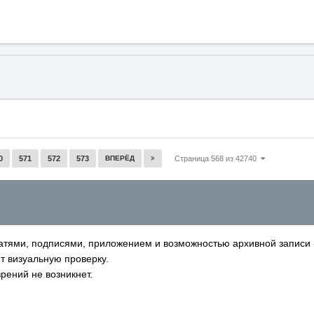
0
571
572
573
ВПЕРЁД
Страница 568 из 42740
тями, подписями, приложением и возможностью архивной записи (
т визуальную проверку.
рений не возникнет.