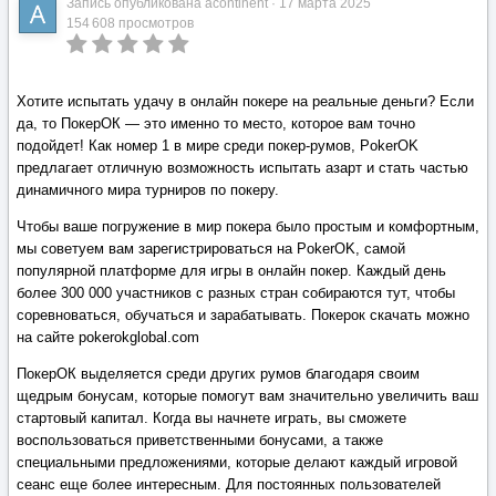
Запись опубликована
acontinent
·
17 марта 2025
154 608 просмотров
Хотите испытать удачу в онлайн покере на реальные деньги? Если
да, то ПокерОК — это именно то место, которое вам точно
подойдет! Как номер 1 в мире среди покер-румов, PokerOK
предлагает отличную возможность испытать азарт и стать частью
динамичного мира турниров по покеру.
Чтобы ваше погружение в мир покера было простым и комфортным,
мы советуем вам зарегистрироваться на PokerOK, самой
популярной платформе для игры в онлайн покер. Каждый день
более 300 000 участников с разных стран собираются тут, чтобы
соревноваться, обучаться и зарабатывать. Покерок скачать можно
на сайте pokerokglobal.com
ПокерОК выделяется среди других румов благодаря своим
щедрым бонусам, которые помогут вам значительно увеличить ваш
стартовый капитал. Когда вы начнете играть, вы сможете
воспользоваться приветственными бонусами, а также
специальными предложениями, которые делают каждый игровой
сеанс еще более интересным. Для постоянных пользователей