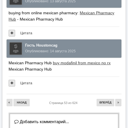
Опубликовано:
13 августа 2025
buying from online mexican pharmacy:
Mexican Pharmacy
Hub
- Mexican Pharmacy Hub
Цитата
Гость Houstoncag
Опубликовано:
14 августа 2025
Mexican Pharmacy Hub
buy modafinil from mexico no rx
Mexican Pharmacy Hub
Цитата
НАЗАД
ВПЕРЁД
Страница 53 из 624
Добавить комментарий...