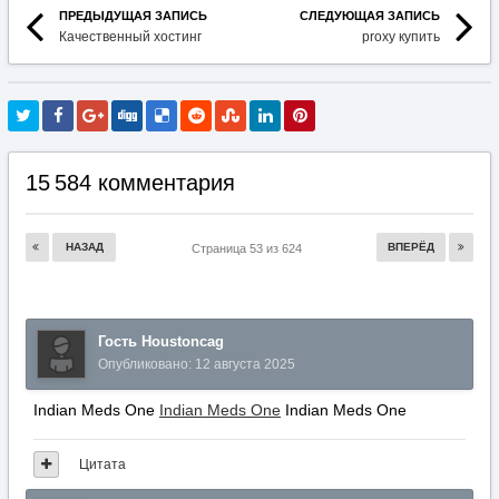
ПРЕДЫДУЩАЯ ЗАПИСЬ
СЛЕДУЮЩАЯ ЗАПИСЬ
Качественный хостинг
proxy купить
15 584 комментария
НАЗАД
ВПЕРЁД
Страница 53 из 624
Гость Houstoncag
Опубликовано:
12 августа 2025
Indian Meds One
Indian Meds One
Indian Meds One
Цитата