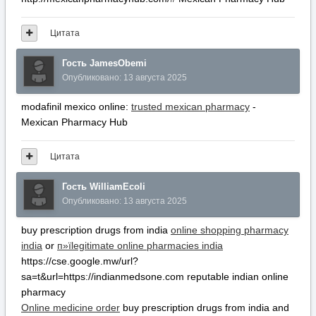
Цитата
Гость JamesObemi
Опубликовано:
13 августа 2025
modafinil mexico online:
trusted mexican pharmacy
-
Mexican Pharmacy Hub
Цитата
Гость WilliamEcoli
Опубликовано:
13 августа 2025
buy prescription drugs from india
online shopping pharmacy
india
or
п»їlegitimate online pharmacies india
https://cse.google.mw/url?
sa=t&url=https://indianmedsone.com reputable indian online
pharmacy
Online medicine order
buy prescription drugs from india and