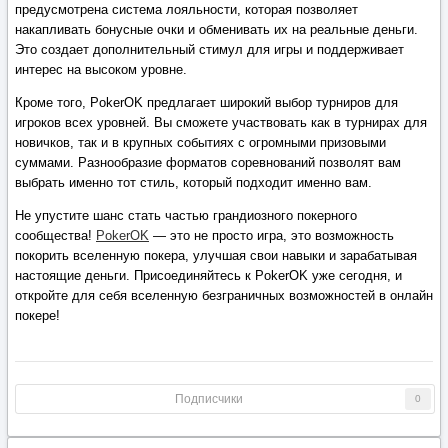
предусмотрена система лояльности, которая позволяет
накапливать бонусные очки и обменивать их на реальные деньги.
Это создает дополнительный стимул для игры и поддерживает
интерес на высоком уровне.
Кроме того, PokerOK предлагает широкий выбор турниров для
игроков всех уровней. Вы сможете участвовать как в турнирах для
новичков, так и в крупных событиях с огромными призовыми
суммами. Разнообразие форматов соревнований позволят вам
выбрать именно тот стиль, который подходит именно вам.
Не упустите шанс стать частью грандиозного покерного
сообщества!
PokerOK
— это не просто игра, это возможность
покорить вселенную покера, улучшая свои навыки и зарабатывая
настоящие деньги. Присоединяйтесь к PokerOK уже сегодня, и
откройте для себя вселенную безграничных возможностей в онлайн
покере!
Подписчики
0