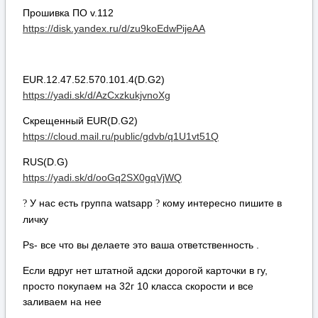
Прошивка ПО v.112
https://disk.yandex.ru/d/zu9koEdwPijeAA
EUR.12.47.52.570.101.4(D.G2)
https://yadi.sk/d/AzCxzkukjvnoXg
Скрещенный EUR(D.G2)
https://cloud.mail.ru/public/gdvb/q1U1vt51Q
RUS(D.G)
https://yadi.sk/d/ooGq2SX0gqVjWQ
У нас есть группа watsapp
кому интересно пишите в
?
?
личку
Ps- все что вы делаете это ваша ответственность .
Если вдруг нет штатной адски дорогой карточки в гу,
просто покупаем на 32г 10 класса скорости и все
заливаем на нее