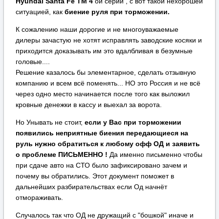
Hyundai Santa Fe TM 4
ой серии , с вот такой нехорошей
ситуацией, как
биение руля при торможении.
К сожалению наши дорогие и не многоуважаемые
дилеры зачастую не хотят исправлять заводские косяки и
приходится доказывать им это вдалбливая в безумные
головые....
Решение казалось бы элементарное, сделать отзывную
компанию и всем всё поменять... НО это Россия и не всё
через одно место начинается после того как выложил
кровные денежки в кассу и выехал за ворота.
Но Унывать не стоит,
если у Вас при торможении
появились неприятные биения передающиеся на
руль нужно обратиться к любому офф ОД и заявить
о проблеме ПИСЬМЕННО !
Да именно письменно чтобы
при сдаче авто на СТО было зафиксировано зачем и
почему вы обратились. Этот документ поможет в
дальнейших разбирательствах если Од начнёт
отмораживать.
Случалось так что ОД не дружащий с "бошкой" иначе и