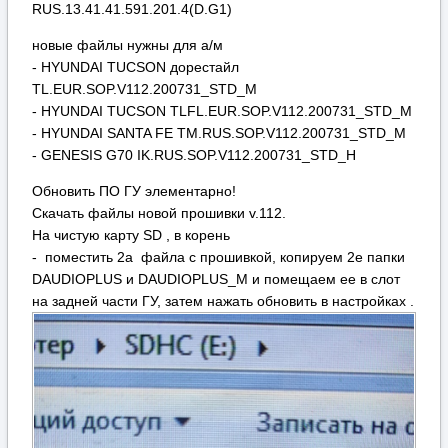
RUS.13.41.41.591.201.4(D.G1)
новые файлы нужны для а/м
- HYUNDAI TUCSON дорестайл
TL.EUR.SOP.V112.200731_STD_М
- HYUNDAI TUCSON TLFL.EUR.SOP.V112.200731_STD_М
- HYUNDAI SANTA FE TM.RUS.SOP.V112.200731_STD_М
- GENESIS G70 IK.RUS.SOP.V112.200731_STD_H
Обновить ПО ГУ элементарно!
Скачать файлы новой прошивки v.112.
На чистую карту SD , в корень
- поместить 2а файла с прошивкой, копируем 2е папки
DAUDIOPLUS и DAUDIOPLUS_М и помещаем ее в слот
на задней части ГУ, затем нажать обновить в настройках .