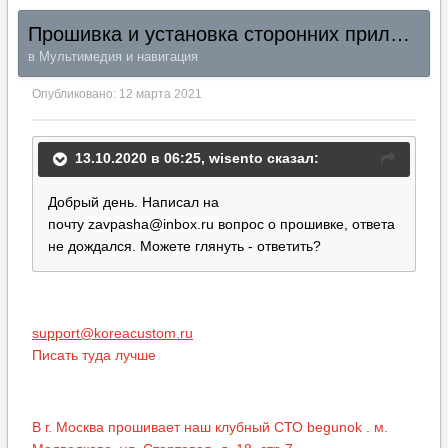
Прошивка и установка сторонних приложений на Штатные Головные Устройства 7` и 8`Hyundai Santa Fe TM 2018+
в
Мультимедия и навигация
Опубликовано:
12 марта 2021
13.10.2020 в 06:25,
wisento
сказал:
Добрый день. Написал на
почту
zavpasha@inbox.ru
вопрос о прошивке, ответа
не дождался. Можете глянуть - ответить?
ТЕХ.ВОПРОСЫ И ПОДДЕРЖКА -
support@koreacustom.ru
Писать туда лучше
В г. Москва прошивает наш клубный СТО begunok . м.