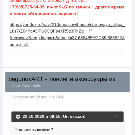
Медведково, ул. Стартовая, д. 18, стр 7
+7(905)725-64-35
пн-пт 9-17 по записи ! другое время
и место обговаривать заранее !
https://yandex.ru/navi/213/moscow/house/startovaya_ulitsa_
18s7/Z04YcA9lTU0CQFtvfXR5d3RhZg==/?
from=navi&amp;lang=ru&amp;ll=37.685485%2C55.886822&
amp;z=16
begunokART - тюнинг и аксессуары из Южной Кореи (Все регионы)
в
Партнёры клуба
Опубликовано:
29 октября 2020
29.10.2020 в 08:58,
Uri
сказал:
Появились кожухи?