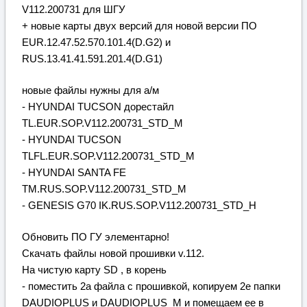
V112.200731 для ШГУ
+ новые карты двух версий для новой версии ПО
EUR.12.47.52.570.101.4(D.G2) и
RUS.13.41.41.591.201.4(D.G1)
новые файлы нужны для а/м
- HYUNDAI TUCSON дорестайл
TL.EUR.SOP.V112.200731_STD_М
- HYUNDAI TUCSON
TLFL.EUR.SOP.V112.200731_STD_М
- HYUNDAI SANTA FE
TM.RUS.SOP.V112.200731_STD_М
- GENESIS G70 IK.RUS.SOP.V112.200731_STD_H
Обновить ПО ГУ элементарно!
Скачать файлы новой прошивки v.112.
На чистую карту SD , в корень
- поместить 2а файла с прошивкой, копируем 2е папки
DAUDIOPLUS и DAUDIOPLUS_М и помещаем ее в