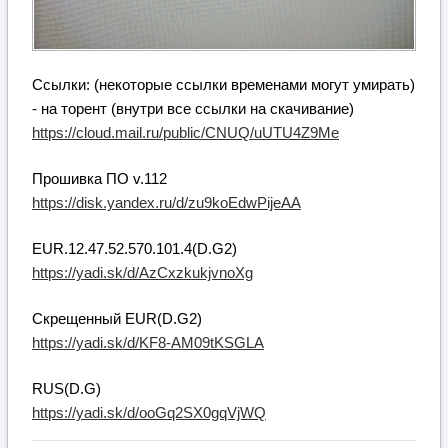
Ссылки: (некоторые ссылки временами могут умирать)
- на торент (внутри все ссылки на скачивание)
https://cloud.mail.ru/public/CNUQ/uUTU4Z9Me
Прошивка ПО v.112
https://disk.yandex.ru/d/zu9koEdwPijeAA
EUR.12.47.52.570.101.4(D.G2)
https://yadi.sk/d/AzCxzkukjvnoXg
Скрещенный EUR(D.G2)
https://yadi.sk/d/KF8-AM09tKSGLA
RUS(D.G)
https://yadi.sk/d/ooGq2SX0gqVjWQ