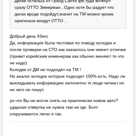
Диски остальсь от Гранд Санта фе,туда воткнул
сразу ОТТО Зимерман...Одно хотя бы радует что
диски вроде подойдут,значит на ТМ можно кроме
оригинала воидут ОТТО ..
Добрый день 43кос
Да, информация была тестовая по поводу колодок и
после проверки на СТО как оказалось они имеют отличие
(привет корейским инженерам как обычно меняют то что
не надо)
Колодки от ДМ не подходят на ТМ !
Но аналог колодок которые подходят 100% есть. Надо ли
выкладывать информацию непонятно тк люди читают но
ни чего не пишут.
ps-что Вы не могли снять на практически новом авто?
ударная отвёртка не нужна там ни где. Болт
откручивается легко и так.