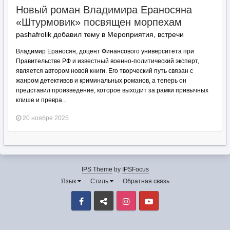
Новый роман Владимира Ераносяна
«Штурмовик» посвящен морпехам
pashafrolik добавил тему в
Мероприятия, встречи
Владимир Ераносян, доцент Финансового университета при
Правительстве РФ и известный военно-политический эксперт,
является автором новой книги. Его творческий путь связан с
жанром детективов и криминальных романов, а теперь он
представил произведение, которое выходит за рамки привычных
клише и превра...
20 ноября 2025
IPS Theme
by
IPSFocus
Язык
Стиль
Обратная связь
Facebook
VK
Instagram
Youtube