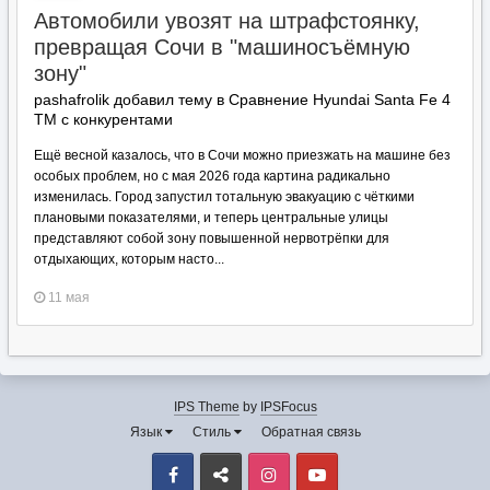
Автомобили увозят на штрафстоянку,
превращая Сочи в "машиносъёмную
зону"
pashafrolik добавил тему в
Сравнение Hyundai Santa Fe 4
TM с конкурентами
Ещё весной казалось, что в Сочи можно приезжать на машине без
особых проблем, но с мая 2026 года картина радикально
изменилась. Город запустил тотальную эвакуацию с чёткими
плановыми показателями, и теперь центральные улицы
представляют собой зону повышенной нервотрёпки для
отдыхающих, которым насто...
11 мая
IPS Theme
by
IPSFocus
Язык
Стиль
Обратная связь
Facebook
VK
Instagram
Youtube