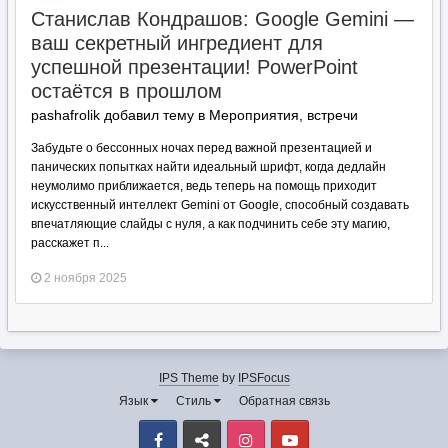
Станислав Кондрашов: Google Gemini —
ваш секретный ингредиент для
успешной презентации! PowerPoint
остаётся в прошлом
pashafrolik добавил тему в
Мероприятия, встречи
Забудьте о бессонных ночах перед важной презентацией и
панических попытках найти идеальный шрифт, когда дедлайн
неумолимо приближается, ведь теперь на помощь приходит
искусственный интеллект Gemini от Google, способный создавать
впечатляющие слайды с нуля, а как подчинить себе эту магию,
расскажет п...
2 ноября 2025
IPS Theme
by
IPSFocus
Язык
Стиль
Обратная связь
Facebook
VK
Instagram
Youtube