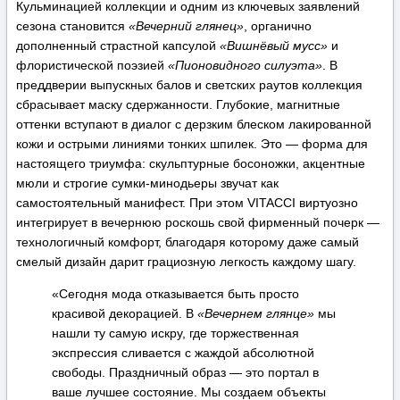
Кульминацией коллекции и одним из ключевых заявлений
сезона становится
«Вечерний глянец»
, органично
дополненный страстной капсулой
«Вишнёвый мусс»
и
флористической поэзией
«Пионовидного силуэта»
. В
преддверии выпускных балов и светских раутов коллекция
сбрасывает маску сдержанности. Глубокие, магнитные
оттенки вступают в диалог с дерзким блеском лакированной
кожи и острыми линиями тонких шпилек. Это — форма для
настоящего триумфа: скульптурные босоножки, акцентные
мюли и строгие сумки-минодьеры звучат как
самостоятельный манифест. При этом VITACCI виртуозно
интегрирует в вечернюю роскошь свой фирменный почерк —
технологичный комфорт, благодаря которому даже самый
смелый дизайн дарит грациозную легкость каждому шагу.
«Сегодня мода отказывается быть просто
красивой декорацией. В
«Вечернем глянце»
мы
нашли ту самую искру, где торжественная
экспрессия сливается с жаждой абсолютной
свободы. Праздничный образ — это портал в
ваше лучшее состояние. Мы создаем объекты