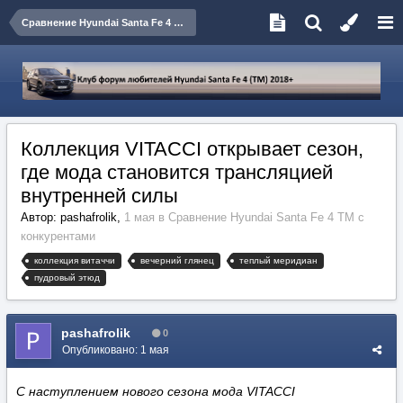
Сравнение Hyundai Santa Fe 4 TM с конкурентами
Коллекция VITACCI открывает сезон,
где мода становится трансляцией
внутренней силы
Автор:
pashafrolik
,
1 мая
в
Сравнение Hyundai Santa Fe 4 TM с
конкурентами
коллекция витаччи
вечерний глянец
теплый меридиан
пудровый этюд
pashafrolik
0
Опубликовано:
1 мая
С наступлением нового сезона мода VITACCI