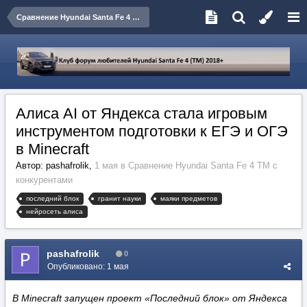
Сравнение Hyundai Santa Fe 4 TM с конкурентами
Алиса AI от Яндекса стала игровым
инструментом подготовки к ЕГЭ и ОГЭ
в Minecraft
Автор:
pashafrolik
,
1 мая
в
Сравнение Hyundai Santa Fe 4 TM с
конкурентами
последний блок
гранит науки
маяки предметов
нейросеть алиса
pashafrolik
0
Опубликовано:
1 мая
В Minecraft запущен проект «Последний блок» от Яндекса