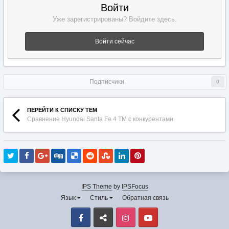
Войти
Уже зарегистрированы? Войдите здесь.
Войти сейчас
Подписчики
0
ПЕРЕЙТИ К СПИСКУ ТЕМ
Сравнение Hyundai Santa Fe 4 TM с конкурентами
IPS Theme
by
IPSFocus
Язык
Стиль
Обратная связь
Facebook
VK
Instagram
Youtube