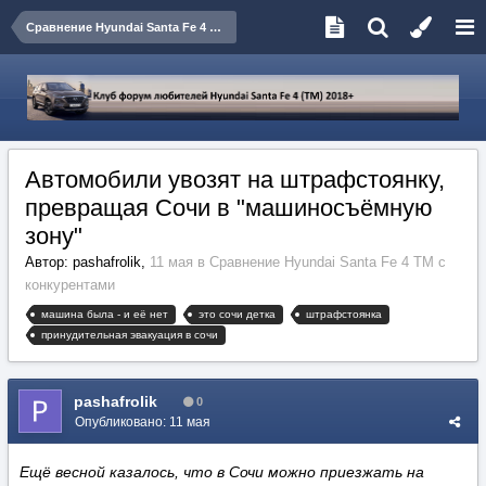
Сравнение Hyundai Santa Fe 4 TM с конкурентами
Автомобили увозят на штрафстоянку,
превращая Сочи в "машиносъёмную
зону"
Автор:
pashafrolik
,
11 мая
в
Сравнение Hyundai Santa Fe 4 TM с
конкурентами
машина была - и её нет
это сочи детка
штрафстоянка
принудительная эвакуация в сочи
pashafrolik
0
Опубликовано:
11 мая
Ещё весной казалось, что в Сочи можно приезжать на