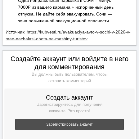
Одна неправильная парковка в Сочи = минус
7000₽ из вашего кармана + испорченный день
отпуска. Не дайте себя эвакуировать. Сочи —
зона повышенной эвакуационной опасности.
Источник:
https://kubvesti.ru/evakuaciya-avto-v-sochi-v-2026-v-
mae-nachalasj-ohota-na-mashiny-turistov
Создайте аккаунт или войдите в него
для комментирования
Вы должны быть пользователем, чтобы
оставить комментарий
Создать аккаунт
Зарегистрируйтесь для получения
аккаунта. Это просто!
Зарегистрировать аккаунт