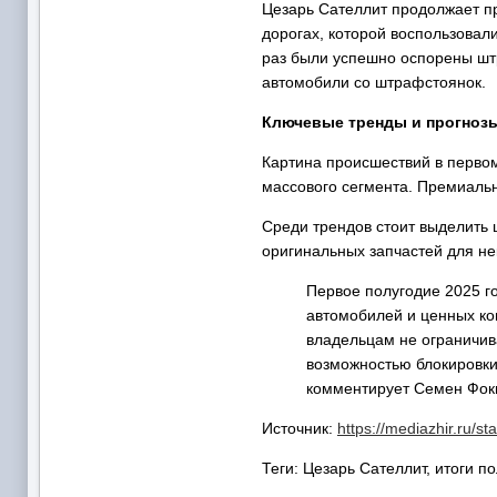
Цезарь Сателлит продолжает п
дорогах, которой воспользовали
раз были успешно оспорены штр
автомобили со штрафстоянок.
Ключевые тренды и прогнозы
Картина происшествий в первом
массового сегмента. Премиальн
Среди трендов стоит выделить 
оригинальных запчастей для не
Первое полугодие 2025 г
автомобилей и ценных ко
владельцам не ограничив
возможностью блокировки
комментирует Семен Фоки
Источник:
https://mediazhir.ru/st
Теги: Цезарь Сателлит, итоги п