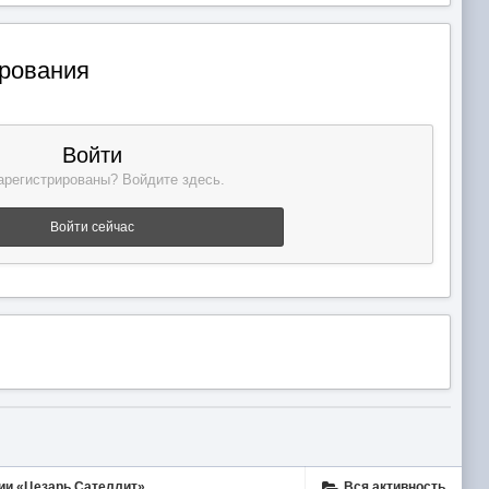
ирования
Войти
арегистрированы? Войдите здесь.
Войти сейчас
нии «Цезарь Сателлит»
Вся активность