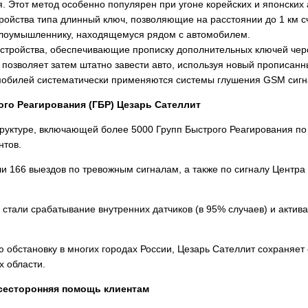
. Этот метод особенно популярен при угоне корейских и японских
ройства типа длинный ключ, позволяющие на расстоянии до 1 км с
злоумышленнику, находящемуся рядом с автомобилем.
стройства, обеспечивающие прописку дополнительных ключей чер
 позволяет затем штатно завести авто, используя новый прописанн
мобилей систематически применяются системы глушения GSM сигн
го Реагирования (ГБР) Цезарь Сателлит
руктуре, включающей более 5000 Групп Быстрого Реагирования по
нтов.
и 166 выездов по тревожным сигналам, а также по сигналу Центр
тали срабатывание внутренних датчиков (в 95% случаев) и актива
обстановку в многих городах России, Цезарь Сателлит сохраняет о
х области.
сесторонняя помощь клиентам