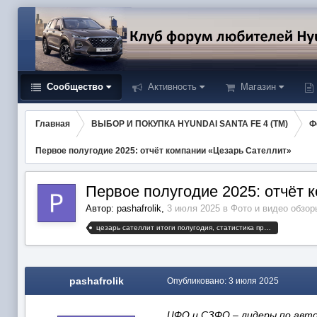
Сообщество
Активность
Магазин
Главная
ВЫБОР И ПОКУПКА HYUNDAI SANTA FE 4 (TM)
Ф
Первое полугодие 2025: отчёт компании «Цезарь Сателлит»
Первое полугодие 2025: отчёт 
Автор:
pashafrolik
,
3 июля 2025
в
Фото и видео обзо
цезарь сателлит итоги полугодия, статистика правонарушений, охранные и телематические услуги
pashafrolik
Опубликовано:
3 июля 2025
ЦФО и СЗФО – лидеры по авт