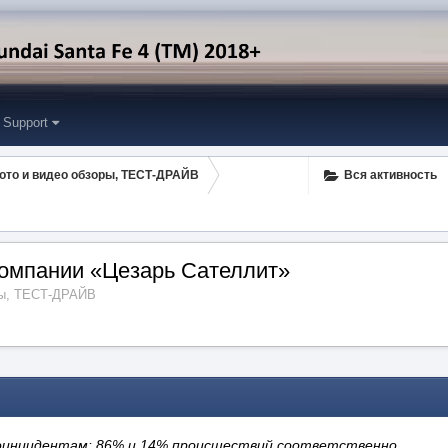
Support
ото и видео обзоры, ТЕСТ-ДРАЙВ
Вся активность
компании «Цезарь Сателлит»
ры, ТЕСТ-ДРАЙВ
оинцидентам: 86% и 14% происшествий соответственно.