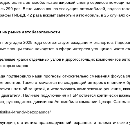
редоставлять автомобилистам широкий спектр сервисов помощи на
сь 299 раз. В это число вошла эвакуация автомобилей, подвоз топл
афы ГИБДД, 42 раза вскрыт запертый автомобиль, в 25 случаях ок
 на рынке автобезопасности
 полугодии 2025 года соответствует ожиданиям экспертов. Лидера
ые японцы также находятся в сфере интереса угонщиков, часто ст
целевые кражи отдельных узлов и дорогостоящих компонентов авто
которых марок.
ода подтвердило наши прогнозы относительно смещения фокуса зл
мпонентов. Также отмечается не спадающий интерес к японским 
аться штатной защитой, а использовать комплексные решения, в
 двигателя. Наличие подключения к ГБР остается критически важ
н, руководитель дивизиона Автомобили компании Цезарь Сателлит
atistika-i-trendy-bezopasnos/
олугодия, статистика правонарушений, охранные и телематические 