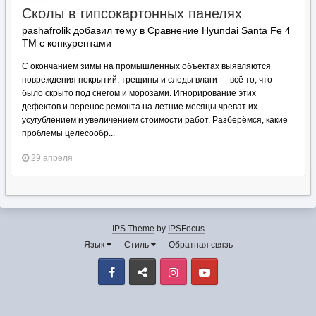
Сколы в гипсокартонных панелях
pashafrolik добавил тему в
Сравнение Hyundai Santa Fe 4
TM с конкурентами
С окончанием зимы на промышленных объектах выявляются
повреждения покрытий, трещины и следы влаги — всё то, что
было скрыто под снегом и морозами. Игнорирование этих
дефектов и перенос ремонта на летние месяцы чреват их
усугублением и увеличением стоимости работ. Разберёмся, какие
проблемы целесообр...
29 апреля
IPS Theme
by
IPSFocus
Язык
Стиль
Обратная связь
Facebook
VK
Instagram
Youtube