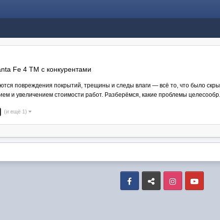
nta Fe 4 TM с конкурентами
ся повреждения покрытий, трещины и следы влаги — всё то, что было скрыт
ием и увеличением стоимости работ. Разберёмся, какие проблемы целесообр.
(и ещё 1)
Facebook
VK
Instagram
Yout