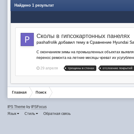
Найдено 1 результат
Сколы в гипсокартонных панелях
pashafrolik добавил тему в
Сравнение Hyundai Sa
С окончанием зимы на промышленных объектах выявляют
перенос ремонта на летние месяцы чреват их усугублен
29 апреля
трещины в стенах
отслоение покрытий
Главная
Поиск
IPS Theme
by
IPSFocus
Язык
Стиль
Обратная связь